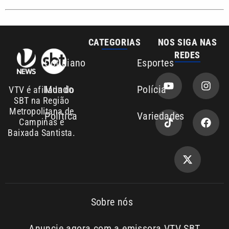
REDES
Cotidiano
Esportes
Mundo
Polícia
VTV é afiliada do
SBT na Região
Metropolitana de
Política
Variedades
Campinas e
Baixada Santista.
Sobre nós
Anuncie agora com a emissora VTV SBT
Área de cobertura que a VTV SBT acompanha: