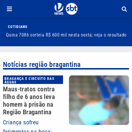
COTIDIANO
Quina 7086 sorteia R$ 600 mil nesta sexta; veja o resultado
T
m
Notícias região bragantina
BRAGANÇA E CIRCUITO DAS
ÁGUAS
Maus-tratos contra
filho de 6 anos leva
homem à prisão na
Região Bragantina
Criança sofreu
ferimentos na boca;