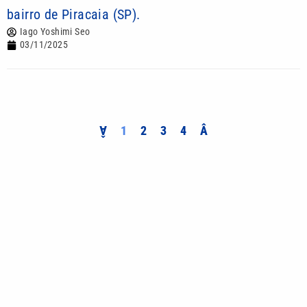
bairro de Piracaia (SP).
Iago Yoshimi Seo
03/11/2025
Â
1
2
3
4
Â
Mais lidas
Quina 7086 sorteia R$ 600 mil nesta sexta; veja o
resultado
Tenista Bia Haddad anuncia pausa na carreira;
entenda os motivos
Bruna Biancardi e Neymar reúnem amigos para