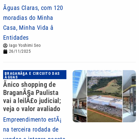
Ãguas Claras, com 120
moradias do Minha
Casa, Minha Vida â
Entidades
Iago Yoshimi Seo
26/11/2025
BRAGANÃ§A E CIRCUITO DAS
ÃGUAS
Ãnico shopping de
BraganÃ§a Paulista
vai a leilÃ£o judicial;
veja o valor avaliado
Empreendimento estÃ¡
na terceira rodada de