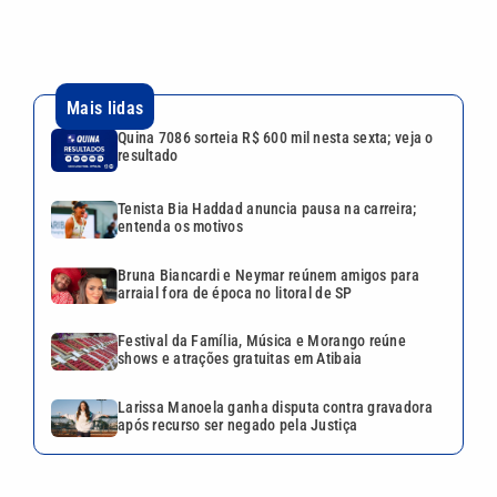
arraial fora de época no litoral de SP
Festival da Família, Música e Morango reúne
shows e atrações gratuitas em Atibaia
Larissa Manoela ganha disputa contra gravadora
após recurso ser negado pela Justiça
Continua após a publicidade
CATEGORIAS
NOS SIGA NAS
REDES
Cotidiano
Esportes
Mundo
Polícia
VTV é afiliada do
SBT na Região
Metropolitana de
Política
Variedades