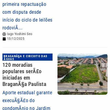
primeira repactuação
com disputa desde
início do ciclo de leilões
rodoviÃ...
Iago Yoshimi Seo
13/12/2025
BRAGANÃ§A E CIRCUITO DAS
ÃGUAS
120 moradias
populares serÃ£o
iniciadas em
BraganÃ§a Paulista
Aporte estadual garante
execuÃ§Ã£o do
condomÃ­nio no Jardim