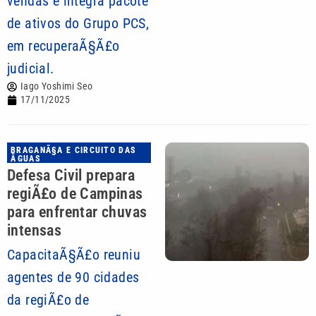
vendas e integra pacote
de ativos do Grupo PCS,
em recuperaÃ§Ã£o
judicial.
Iago Yoshimi Seo
17/11/2025
BRAGANÃ§A E CIRCUITO DAS
ÃGUAS
Defesa Civil prepara
regiÃ£o de Campinas
para enfrentar chuvas
intensas
CapacitaÃ§Ã£o reuniu
agentes de 90 cidades
da regiÃ£o de