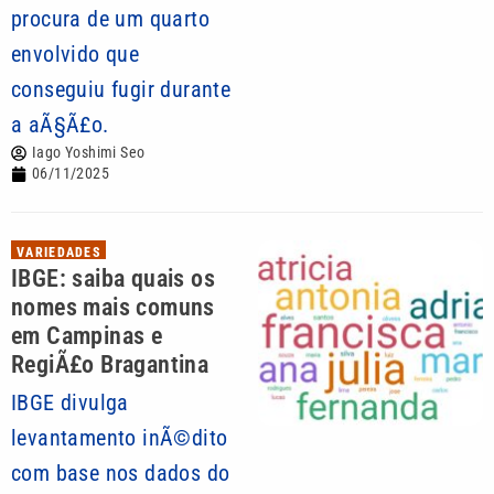
procura de um quarto
envolvido que
conseguiu fugir durante
a aÃ§Ã£o.
Iago Yoshimi Seo
06/11/2025
VARIEDADES
IBGE: saiba quais os
nomes mais comuns
em Campinas e
RegiÃ£o Bragantina
IBGE divulga
levantamento inÃ©dito
com base nos dados do