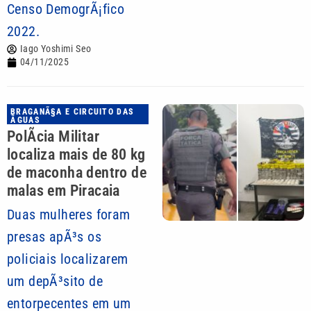
Censo DemogrÃ¡fico
2022.
Iago Yoshimi Seo
04/11/2025
BRAGANÃ§A E CIRCUITO DAS
ÃGUAS
PolÃ­cia Militar
localiza mais de 80 kg
de maconha dentro de
malas em Piracaia
Duas mulheres foram
presas apÃ³s os
policiais localizarem
um depÃ³sito de
entorpecentes em um