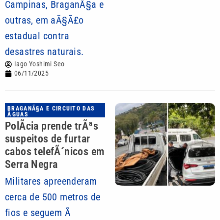
Campinas, BraganÃ§a e
outras, em aÃ§Ã£o
estadual contra
desastres naturais.
Iago Yoshimi Seo
06/11/2025
BRAGANÃ§A E CIRCUITO DAS
ÃGUAS
PolÃ­cia prende trÃªs
suspeitos de furtar
cabos telefÃ´nicos em
Serra Negra
Militares apreenderam
cerca de 500 metros de
fios e seguem Ã