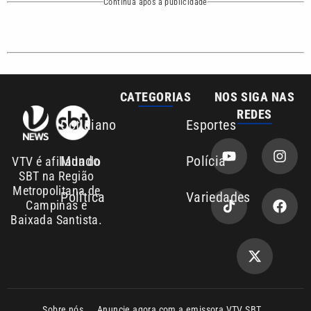
CATEGORIAS
NOS SIGA NAS
REDES
Cotidiano
Esportes
Mundo
Polícia
VTV é afiliada do
SBT na Região
Metropolitana de
Política
Variedades
Campinas e
Baixada Santista.
Sobre nós
Anuncie agora com a emissora VTV SBT
Área de cobertura que a VTV SBT acompanha:
Entre em contato com a VTV News