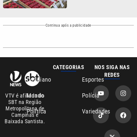
Continua após a publicidade
CATEGORIAS
NOS SIGA NAS
REDES
Cotidiano
Esportes
Mundo
Polícia
VTV é afiliada do
SBT na Região
Metropolitana de
Política
Variedades
Campinas e
Baixada Santista.
Sobre nós
Anuncie agora com a emissora VTV SBT