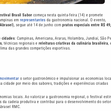
estival Brasil Sabor
começa nesta quinta-feira (14) e promete
 Campinas em
representantes
da gastronomia nacional. O evento,
Abrasel
), segue até 14 de junho com
pratos especiais entre R$ 49
e cidades
: Campinas, Americana, Araras, Holambra, Jundiaí, São P
os
, técnicas regionais e
releituras criativas da culinária brasileira
,
lima das grandes competições esportivas.
movimentar
o setor gastronômico e impulsionar as economias loca
a cidade por meio dos sabores, tradições e experiências criadas
mias locais. Ao valorizar a gastronomia regional, o festival est
s da cadeia produtiva e contribui para o desenvolvimento do seto
Abrasel RMC.