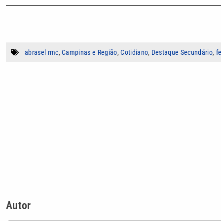
abrasel rmc
,
Campinas e Região
,
Cotidiano
,
Destaque Secundário
,
f
Autor
Rayssa de Souza
Estudante de Jornalismo com previsão de co
na área de comunicação e direitos humanos, 
governo Bolsonaro. Como estagiária no porta
sempre com olhar atento para temas sociais 