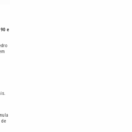
,90 e
edro
 em
is.
imula
r de