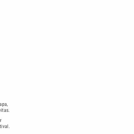
apa,
itas.
r
ival.