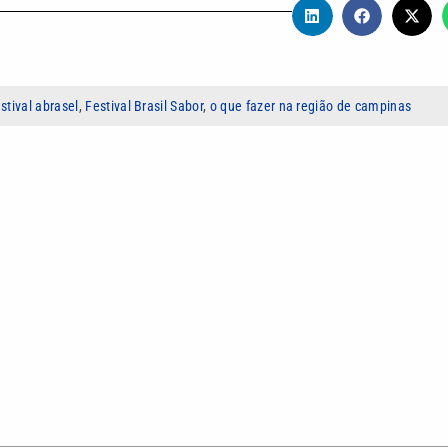
estival abrasel
,
Festival Brasil Sabor
,
o que fazer na região de campinas
nclusão do curso em 2026. Desenvolveu uma iniciação científica
com ênfase na violência contra jornalistas brasileiros durante o
l, alia o aprendizado acadêmico à prática do jornalismo digital,
e de relevância pública.