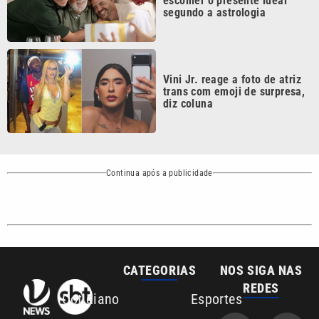
Vini Jr. reage a foto de atriz
trans com emoji de surpresa,
diz coluna
Continua após a publicidade
CATEGORIAS
NOS SIGA NAS
REDES
Cotidiano
Esportes
Mundo
Polícia
VTV é afiliada do
SBT na Região
Metropolitana de
Política
Variedades
Campinas e