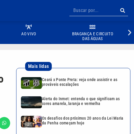
AO VIVO
BRAGANÇA E CIRCUITO
DAS ÁGUAS
Mais lidas
o
Ceará x Ponte Preta: veja onde assistir e as
prováveis escalações
Alerta do Inmet: entenda o que significam as
cores amarela, laranja e vermelha
Os desafios dos próximos 20 anos da Lei Maria
da Penha começam hoje