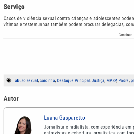
Serviço
Casos de violência sexual contra crianças e adolescentes pode
vítimas e testemunhas também podem procurar delegacias, conse
Continua 
abuso sexual
,
coroinha
,
Destaque Principal
,
Justiça
,
MPSP
,
Padre
,
p
Autor
Luana Gasparetto
Jornalista e radialista, com experiência em
entrevistas e cobertura jornalística, com fo