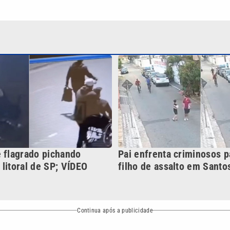
é flagrado pichando
Pai enfrenta criminosos p
litoral de SP; VÍDEO
filho de assalto em Santo
Continua após a publicidade
NO
o
Esportes
Mundo
Política
Variedades
bertura que a VTV SBT acompanha:
Entre em contato com a VTV News