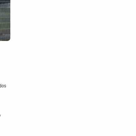
dos
o