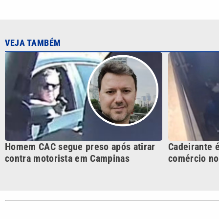
Homem CAC segue preso após atirar
Cadeirante 
contra motorista em Campinas
comércio no 
CATEGORIAS
Cotidian
VTV é afiliada do SBT na
Polícia
Região Metropolitana de
Campinas e Baixada
Santista.
Sobre nós
Anuncie agora com a emissora VTV SBT
Área de co