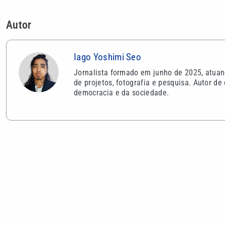
VEJA TAMBÉM
Inspetor sus
crianças den
Quina 7086 sorteia R$ 600 mil nesta
litoral de SP