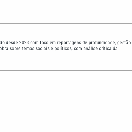
peito de estuprar
Dupla se passa por funcio
tro de escola é preso no
telefonia e furta cabos e
Bárbara