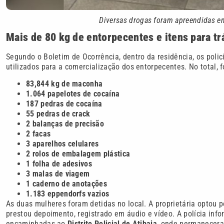
Diversas drogas foram apreendidas em 
Mais de 80 kg de entorpecentes e itens para tr
Segundo o Boletim de Ocorrência, dentro da residência, os poli
utilizados para a comercialização dos entorpecentes. No total, 
83,844 kg de maconha
1.064 papelotes de cocaína
187 pedras de cocaína
55 pedras de crack
2 balanças de precisão
2 facas
3 aparelhos celulares
2 rolos de embalagem plástica
1 folha de adesivos
3 malas de viagem
1 caderno de anotações
1.183 eppendorfs vazios
As duas mulheres foram detidas no local. A proprietária optou p
prestou depoimento, registrado em áudio e vídeo. A polícia i
encaminhadas ao
Distrito Policial de Atibaia
, onde permanecera