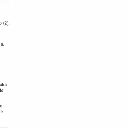
o (2),
a,
abá
.
do
 o
de