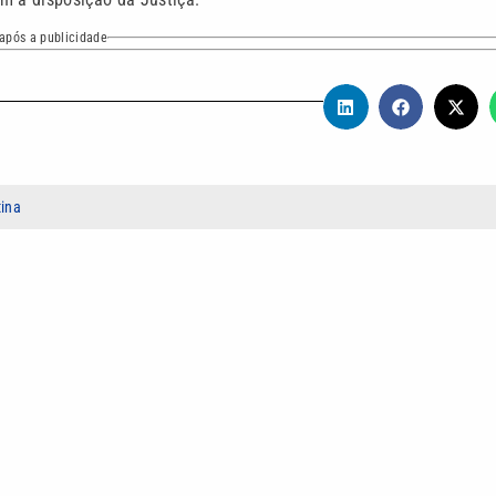
após a publicidade
tina
ndo desde 2023 com foco em reportagens de profundidade, gestão
obra sobre temas sociais e políticos, com análise crítica da