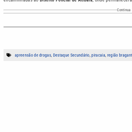
Continua 
apreensão de drogas
,
Destaque Secundário
,
piracaia
,
região bragan
Autor
Iago Yoshimi Seo
Jornalista formado em junho de 2025, atua
de projetos, fotografia e pesquisa. Autor de 
democracia e da sociedade.