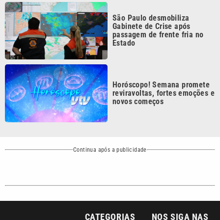
Gabinete de Crise após
passagem de frente fria no
Estado
Horóscopo! Semana promete
reviravoltas, fortes emoções e
novos começos
Continua após a publicidade
CATEGORIAS
NOS SIGA NAS
REDES
Cotidiano
Esportes
Mundo
Polícia
VTV é afiliada do