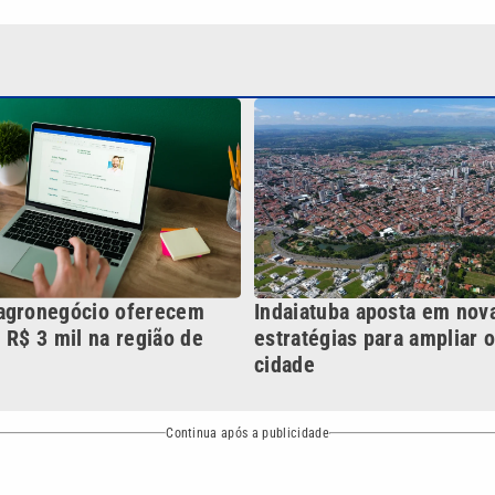
agronegócio oferecem
Indaiatuba aposta em nov
 R$ 3 mil na região de
estratégias para ampliar 
cidade
Continua após a publicidade
NO
o
Esportes
Mundo
Política
Variedades
ea de cobertura que a VTV SBT acompanha:
Entre em contat