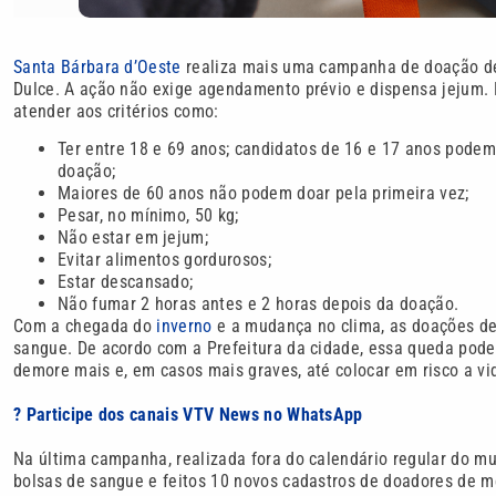
Santa Bárbara d’Oeste
realiza mais uma campanha de doação de 
Dulce. A ação não exige agendamento prévio e dispensa jejum. P
atender aos critérios como:
Ter entre 18 e 69 anos; candidatos de 16 e 17 anos podem
doação;
Maiores de 60 anos não podem doar pela primeira vez;
Pesar, no mínimo, 50 kg;
Não estar em jejum;
Evitar alimentos gordurosos;
Estar descansado;
Não fumar 2 horas antes e 2 horas depois da doação.
Com a chegada do
inverno
e a mudança no clima, as doações de
sangue. De acordo com a Prefeitura da cidade, essa queda pod
demore mais e, em casos mais graves, até colocar em risco a v
? Participe dos canais VTV News no WhatsApp
Na última campanha, realizada fora do calendário regular do mu
bolsas de sangue e feitos 10 novos cadastros de doadores de m