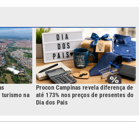
as
Procon Campinas revela diferença de
o turismo na
até 173% nos preços de presentes do
Dia dos Pais
S SIGA NAS REDES
o com a VTV News