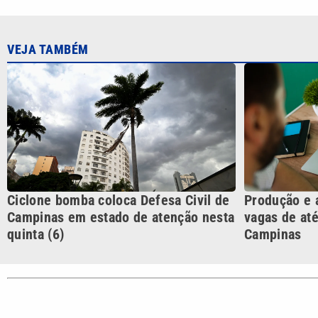
Ciclone bomba coloca Defesa Civil de
Produção e 
Campinas em estado de atenção nesta
vagas de até
quinta (6)
Campinas
CATEGORIAS
Cotidian
VTV é afiliada do SBT na
Polícia
Região Metropolitana de
Campinas e Baixada
Santista.
Sobre nós
Anuncie agora com a emissora VTV SBT
Ár