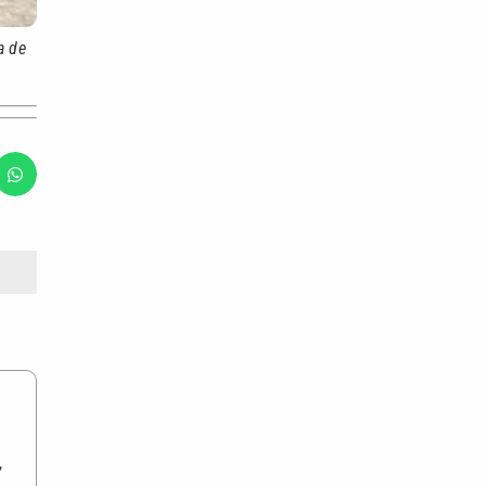
a de
,
o