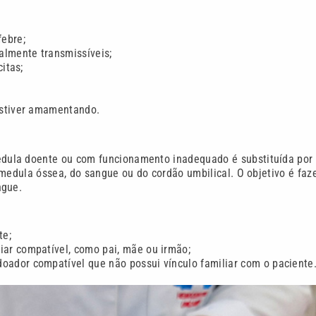
febre;
almente transmissíveis;
itas;
estiver amamentando.
dula doente ou com funcionamento inadequado é substituída por
medula óssea, do sangue ou do cordão umbilical. O objetivo é faz
ngue.
te;
iar compatível, como pai, mãe ou irmão;
oador compatível que não possui vínculo familiar com o paciente