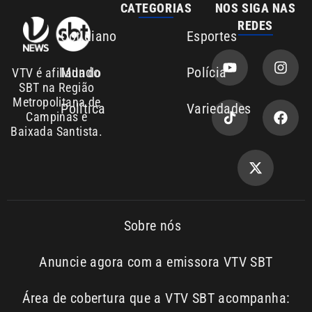
Cotidiano
Esportes
Mundo
Polícia
VTV é afiliada do
SBT na Região
Metropolitana de
Política
Variedades
Campinas e
Baixada Santista.
Sobre nós
Anuncie agora com a emissora VTV SBT
Área de cobertura que a VTV SBT acompanha:
Entre em contato com a VTV News