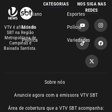
Mundo
Polícia
VTV é afiliada do
SBT na Região
Metropolitana de
Política
Variedades
Campinas e
Baixada Santista.
Sobre nós
Anuncie agora com a emissora VTV SBT
Área de cobertura que a VTV SBT acompanha:
Entre em contato com a VTV News
Copyright © 2026. Todos os