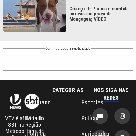
Mongaguá; VÍDEO
Continua após a publicidade
CATEGORIAS
NOS SIGA NAS
REDES
Cotidiano
Esportes
Mundo
Polícia
VTV é afiliada do
SBT na Região
Metropolitana de
Política
Variedades
Campinas e
Baixada Santista.