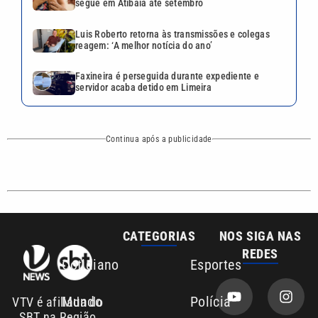
CATEGORIAS
NOS SIGA NAS
REDES
Cotidiano
Esportes
Mundo
Polícia
VTV é afiliada do
SBT na Região
Metropolitana de
Política
Variedades
Campinas e
Baixada Santista.
Sobre nós
Anuncie agora com a emissora VTV SBT
Área de cobertura que a VTV SBT acompanha:
Entre em contato com a VTV News