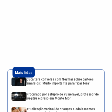
Mais lidas
Cuca terá conversa com Neymar sobre cartões
amarelos: ‘Muito importante para ficar fora’
Procurado por estupro de vulnerável, professor de
jiu-jitsu é preso em Monte Mor
Atualização vacinal de crianças e adolescentes
segue em Atibaia até setembro
Luis Roberto retorna às transmissões e colegas
reagem: ‘A melhor notícia do ano’
Faxineira é perseguida durante expediente e
servidor acaba detido em Limeira
Continua após a publicidade