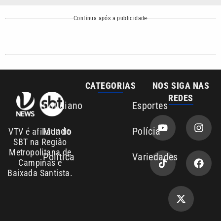
CATEGORIAS
NOS SIGA NAS
REDES
Cotidiano
Esportes
Mundo
Polícia
VTV é afiliada do
SBT na Região
Metropolitana de
Política
Variedades
Campinas e
Baixada Santista.
Sobre nós
Anuncie agora com a emissora VTV SBT
Área de cobertura que a VTV SBT acompanha: