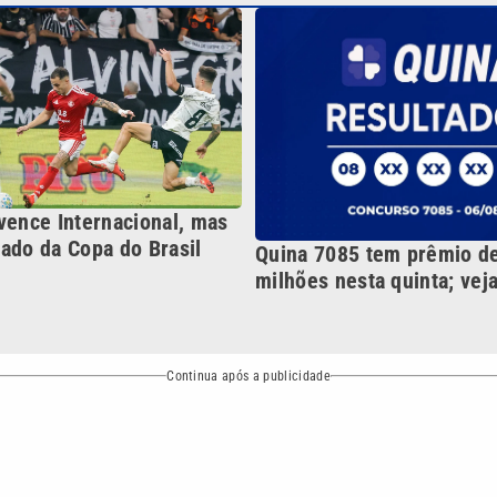
milhões nesta quinta; vej
Continua após a publicidade
NO
o
Esportes
Mundo
Política
Variedades
bertura que a VTV SBT acompanha:
Entre em contato com a VTV News
ão PRM Ltda – CNPJ: 01.773.119.0001-60
Política de privacidade