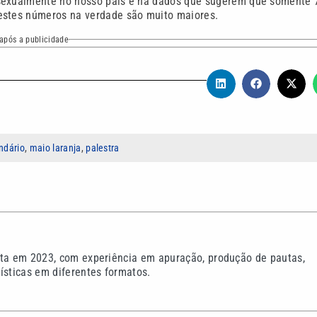
 sexualmente no nosso país e há dados que sugerem que somente 
 estes números na verdade são muito maiores.
após a publicidade
ndário
,
maio laranja
,
palestra
sta em 2023, com experiência em apuração, produção de pautas,
ísticas em diferentes formatos.