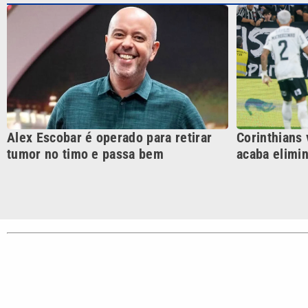
CATEGORIAS
Cotidian
VTV é afiliada do SBT na
Polícia
Região Metropolitana de
Campinas e Baixada
Santista.
Sobre nós
Anuncie agora com a emissora VTV SBT
Área de co
Copyright © 2026. Todos os direitos reservados | Empresa de Comunicaç