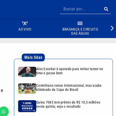
AO VIVO
BRAGANÇA E CIRCUITO
DAS ÁGUAS
Mais lidas
Alex Escobar é operado para retirar tumor no
timo e passa bem
Corinthians vence Internacional, mas acaba
 e
eliminado da Copa do Brasil
Quina 7085 tem prêmio de R$ 10,5 milhões
nesta quinta; veja o resultado