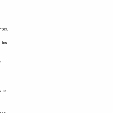
ntes.
rios
é
visa