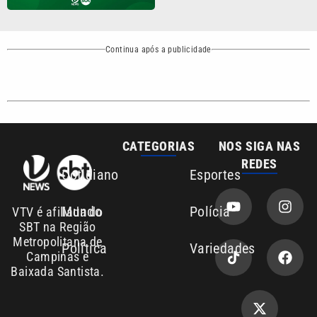
Continua após a publicidade
CATEGORIAS
NOS SIGA NAS
REDES
Cotidiano
Esportes
Mundo
Polícia
VTV é afiliada do
SBT na Região
Metropolitana de
Política
Variedades
Campinas e
Baixada Santista.
Sobre nós
Anuncie agora com a emissora VTV SBT