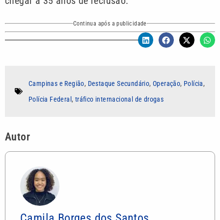
chegar a 35 anos de reclusão.
Continua após a publicidade
Campinas e Região
,
Destaque Secundário
,
Operação
,
Polícia
,
Polícia Federal
,
tráfico internacional de drogas
Autor
Camila Borges dos Santos