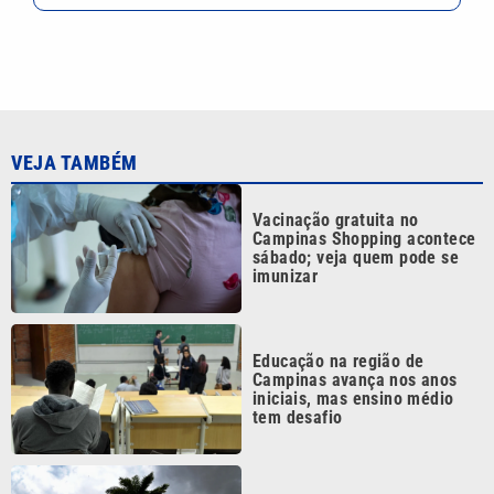
Educação na região de
Campinas avança nos anos
iniciais, mas ensino médio
tem desafio
Ciclone bomba coloca Defesa
Civil de Campinas em estado
de atenção nesta quinta (6)
Produção e agronegócio
oferecem vagas de até R$ 3
mil na região de Campinas
Continua após a publicidade