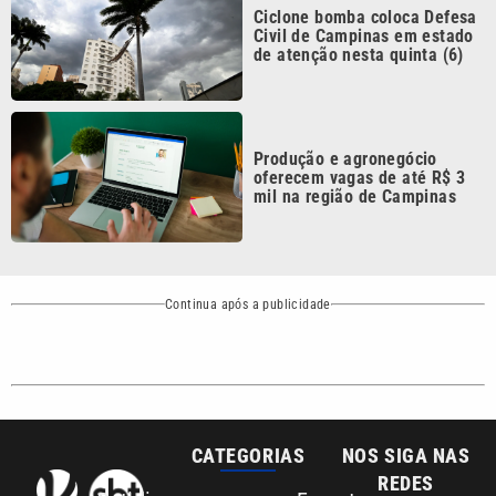
CATEGORIAS
NOS SIGA NAS
REDES
Cotidiano
Esportes
Mundo
Polícia
VTV é afiliada do
SBT na Região
Metropolitana de
Política
Variedades
Campinas e
Baixada Santista.
Sobre nós
Anuncie agora com a emissora VTV SBT
Área de cobertura que a VTV SBT acompanha:
Entre em contato com a VTV News