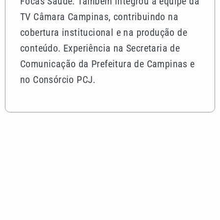
Focas Saúde. Também integrou a equipe da
TV Câmara Campinas, contribuindo na
cobertura institucional e na produção de
conteúdo. Experiência na Secretaria de
Comunicação da Prefeitura de Campinas e
no Consórcio PCJ.
Mais lidas
Ceará x Ponte Preta: veja onde assistir e as
prováveis escalações
Alerta do Inmet: entenda o que significam as cores
amarela, laranja e vermelha