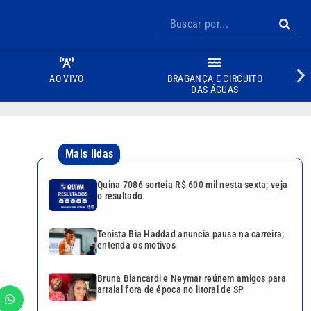
AO VIVO
BRAGANÇA E CIRCUITO
DAS ÁGUAS
Mais lidas
Quina 7086 sorteia R$ 600 mil nesta sexta; veja
o resultado
Tenista Bia Haddad anuncia pausa na carreira;
entenda os motivos
Bruna Biancardi e Neymar reúnem amigos para
arraial fora de época no litoral de SP