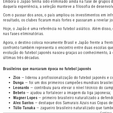
Embora o Japão tenha sido eliminado ainda na fase de grupos d
daquela experiência, a seleção manteve a filosofia de desenvol
Com o passar dos anos, o país ampliou os investimentos em infr
resultado, os clubes ficaram mais fortes e passaram a revelar j
Hoje, o Japão é uma referência no futebol asiático. Além disso
nas fases eliminatórias.
Agora, o destino coloca novamente Brasil e Japão frente a fren
confronto também representa o encontro entre duas escolas que 
evolução do futebol japonês nasceu graças ao conhecimento, à e
últimas três décadas.
Brasileiros que marcaram época no futebol japonês
Zico
— liderou a profissionalização do futebol japonês e 
Dunga
— foi um dos primeiros campeões mundiais brasilei
Leonardo
— contribuiu para elevar o nível técnico do cam
Bebeto
— ajudou a fortalecer a imagem da liga japonesa;
Wagner Lopes
— primeiro brasileiro naturalizado a defend
Alex Santos
— destaque dos Samurais Azuis nas Copas de
Túlio Tanaka
— zagueiro brasileiro naturalizado que tamb
Continua 