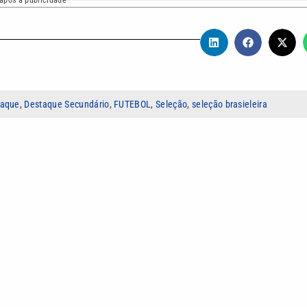
taque
,
Destaque Secundário
,
FUTEBOL
,
Seleção
,
seleção brasieleira
niversidade Católica de Santos. Atua desde 2022 na produção de
News, com foco em clubes da Baixada Santista e do Interior.