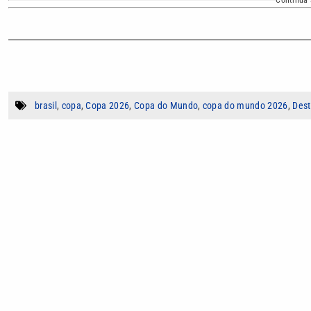
brasil
,
copa
,
Copa 2026
,
Copa do Mundo
,
copa do mundo 2026
,
Des
Autor
João Isidro
João Victor é estudante de Jornalismo na U
conteúdo esportivo e integra o time do VTV 