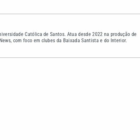
a pausa obrigatória
Pai nega aposentadoria d
opa do Mundo Feminina de
Seleção Brasileira: ‘As c