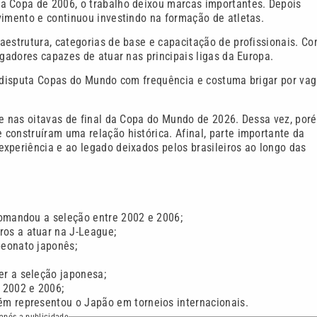
a Copa de 2006, o trabalho deixou marcas importantes. Depois
vimento e continuou investindo na formação de atletas.
aestrutura, categorias de base e capacitação de profissionais. C
ogadores capazes de atuar nas principais ligas da Europa.
, disputa Copas do Mundo com frequência e costuma brigar por va
te nas oitavas de final da Copa do Mundo de 2026. Dessa vez, por
construíram uma relação histórica. Afinal, parte importante da
xperiência e ao legado deixados pelos brasileiros ao longo das
comandou a seleção entre 2002 e 2006;
ros a atuar na J-League;
peonato japonês;
er a seleção japonesa;
 2002 e 2006;
ém representou o Japão em torneios internacionais.
após a publicidade