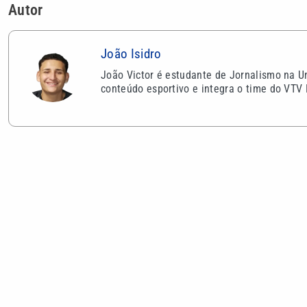
VEJA TAMBÉM
Uefa diz que perdeu confiança em
CBF confirm
presidente da Fifa e mantém ameaça
durante a C
de boicote à Copa do Mundo
2027