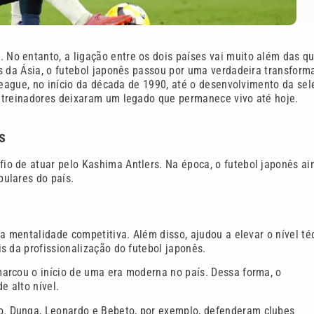
6
. No entanto, a ligação entre os dois países vai muito além das q
s da Ásia, o futebol japonês passou por uma verdadeira transform
League, no início da década de 1990, até o desenvolvimento da se
 treinadores deixaram um legado que permanece vivo até hoje.
s
o de atuar pelo Kashima Antlers. Na época, o futebol japonês ai
ulares do país.
a mentalidade competitiva. Além disso, ajudou a elevar o nível té
s da profissionalização do futebol japonês.
arcou o início de uma era moderna no país. Dessa forma, o
e alto nível.
. Dunga, Leonardo e Bebeto, por exemplo, defenderam clubes