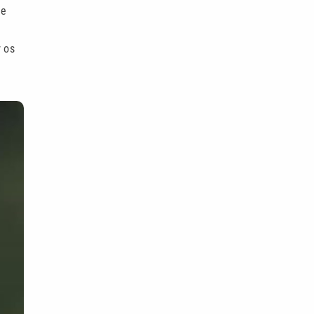
 e
 os