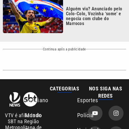
negocia com clube do
Marrocos
Continua após a publicidade
CATEGORIAS
NOS SIGA NAS
REDES
Cotidiano
Esportes
Mundo
Polícia
VTV é afiliada do
SBT na Região
Metropolitana de
Política
Variedades
Campinas e
Baixada Santista.