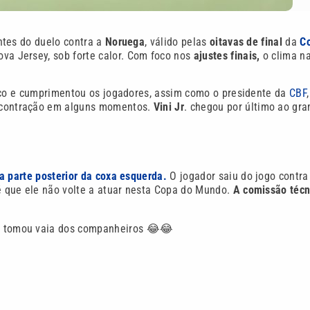
tes do duelo contra a
Noruega
, válido pelas
oitavas de final
da
C
va Jersey, sob forte calor. Com foco nos
ajustes finais,
o clima n
o e cumprimentou os jogadores, assim como o presidente da
CBF
,
scontração em alguns momentos.
Vini Jr
. chegou por último ao gr
a parte posterior da coxa esquerda.
O jogador saiu do jogo contra
 que ele não volte a atuar nesta Copa do Mundo.
A comissão técn
 e tomou vaia dos companheiros 😂😂