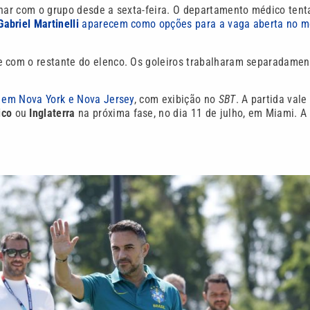
inar com o grupo desde a sexta-feira. O departamento médico tent
Gabriel Martinelli
aparecem como opções para a vaga aberta no m
e com o restante do elenco. Os goleiros trabalharam separadamen
, em Nova York e Nova Jersey
, com exibição no
SBT
. A partida vale
ico
ou
Inglaterra
na próxima fase, no dia 11 de julho, em Miami. A