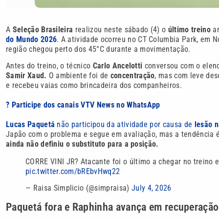
A
Seleção Brasileira
realizou neste sábado (4) o
último treino
an
do Mundo 2026
.
A atividade ocorreu no CT Columbia Park, em No
região chegou perto dos 45°C durante a movimentação.
Antes do treino, o técnico
Carlo Ancelotti
conversou com o elenc
Samir Xaud.
O ambiente foi de
concentração
, mas com leve de
e recebeu vaias como brincadeira dos companheiros.
? Participe dos canais VTV News no WhatsApp
Lucas Paquetá
não participou da atividade por causa de
lesão n
Japão com o problema e segue em avaliação, mas a tendência é
ainda não definiu o substituto para a posição.
CORRE VINI JR? Atacante foi o último a chegar no treino
pic.twitter.com/bREbvHwq22
— Raisa Simplicio (@simpraisa)
July 4, 2026
Paquetá fora e Raphinha avança em recuperação