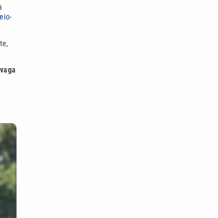
a
eio-
te,
vaga