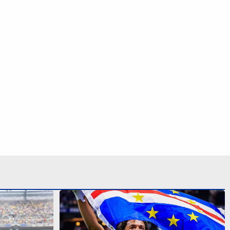
e Neymar na
Alguém viu? Anunciado pelo Colo-
oisas mudam’
Colo, Vozinha ‘some’ e negocia com
clube do Marrocos