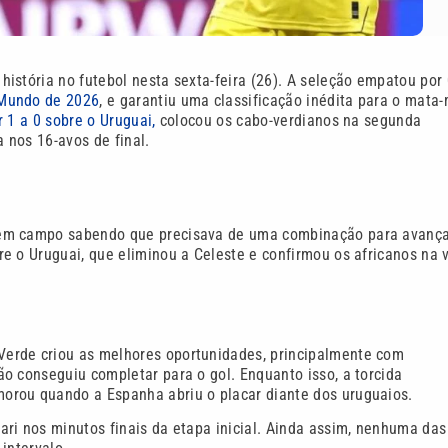
istória no futebol nesta sexta-feira (26). A seleção empatou por 
Mundo de 2026
, e garantiu uma classificação inédita para o mata
 1 a 0 sobre o Uruguai,
colocou os cabo-verdianos na segunda
 nos 16-avos de final.
 em campo sabendo que precisava de uma combinação para avança
e o Uruguai, que eliminou a Celeste e confirmou os africanos na v
erde criou as melhores oportunidades, principalmente com
o conseguiu completar para o gol. Enquanto isso, a torcida
orou quando a Espanha abriu o placar diante dos uruguaios.
ri nos minutos finais da etapa inicial. Ainda assim, nenhuma das