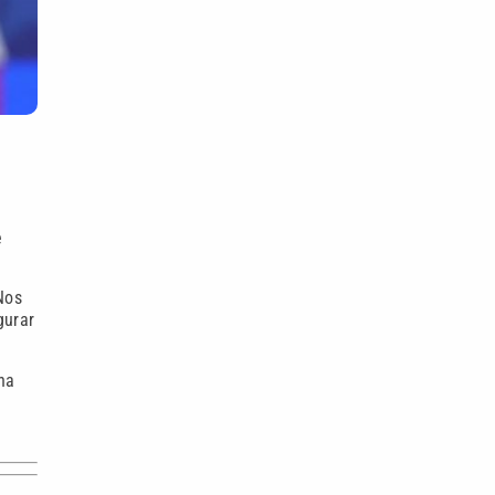
e
Nos
gurar
na