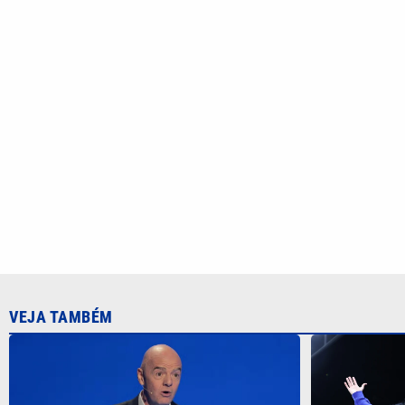
VEJA TAMBÉM
Uefa diz que perdeu confiança em
CBF confirm
presidente da Fifa e mantém ameaça
durante a C
de boicote à Copa do Mundo
2027