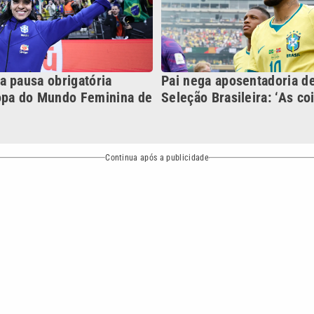
NO
o
Esportes
Mundo
Política
Variedades
ea de cobertura que a VTV SBT acompanha:
Entre em contat
Comunicação PRM Ltda – CNPJ: 01.773.119.0001-60
Política de priv