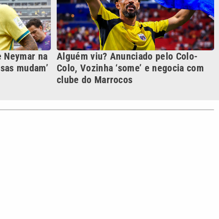
S SIGA NAS REDES
o com a VTV News
acidade