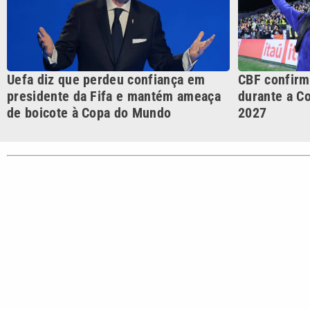
CATEGORIAS
Cotidian
VTV é afiliada do SBT na
Polícia
Região Metropolitana de
Campinas e Baixada
Santista.
Sobre nós
Anuncie agora com a emissora VTV SBT
Ár
Copyright © 2026. Todos os direitos reservados | Empresa de 