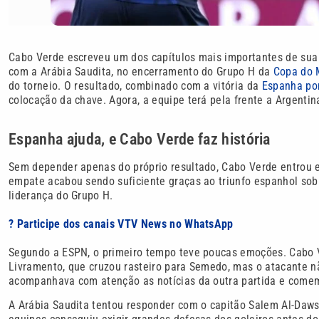
Cabo Verde escreveu um dos capítulos mais importantes de sua h
com a Arábia Saudita, no encerramento do Grupo H da
Copa do 
do torneio. O resultado, combinado com a vitória da
Espanha por
colocação da chave. Agora, a equipe terá pela frente a Argentina
Espanha ajuda, e Cabo Verde faz história
Sem depender apenas do próprio resultado, Cabo Verde entrou
empate acabou sendo suficiente graças ao triunfo espanhol sobr
liderança do Grupo H.
? Participe dos canais VTV News no WhatsApp
Segundo a ESPN, o primeiro tempo teve poucas emoções. Cabo V
Livramento, que cruzou rasteiro para Semedo, mas o atacante nã
acompanhava com atenção as notícias da outra partida e comem
A Arábia Saudita tentou responder com o capitão Salem Al-Dawsa