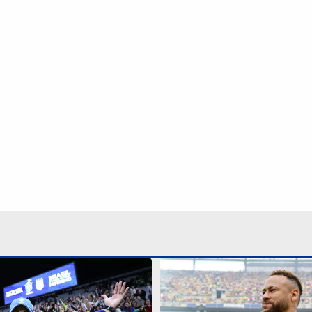
a pausa obrigatória
Pai nega aposentadoria d
opa do Mundo Feminina de
Seleção Brasileira: ‘As c
Continua após a publicidade