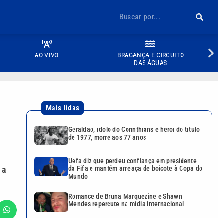
AO VIVO
BRAGANÇA E CIRCUITO
DAS ÁGUAS
Mais lidas
Geraldão, ídolo do Corinthians e herói do título
de 1977, morre aos 77 anos
Uefa diz que perdeu confiança em presidente
 a
da Fifa e mantém ameaça de boicote à Copa do
Mundo
Romance de Bruna Marquezine e Shawn
Mendes repercute na mídia internacional