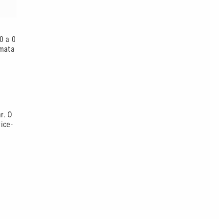
0 a 0
-mata
r. O
ice-