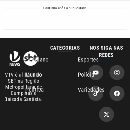
CATEGORIAS
NOS SIGA NAS
REDES
Cotidiano
Esportes
Mundo
Polícia
VTV é afiliada do
SBT na Região
Metropolitana de
Política
Variedades
Campinas e
Baixada Santista.
Sobre nós
Anuncie agora com a emissora VTV SBT