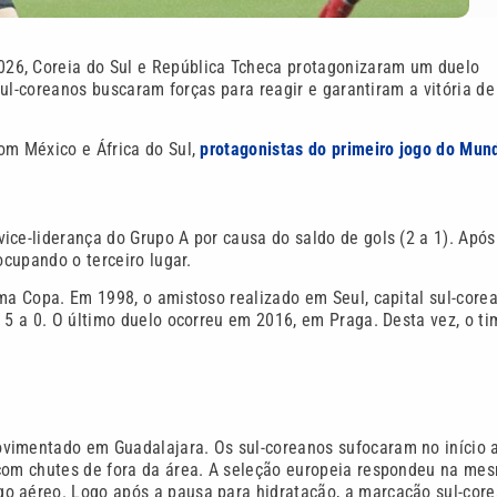
26, Coreia do Sul e República Tcheca protagonizaram um duelo
 sul-coreanos buscaram forças para reagir e garantiram a vitória de
om México e África do Sul,
protagonistas do primeiro jogo do Mund
ice-liderança do Grupo A por causa do saldo de gols (2 a 1). Após
ocupando o terceiro lugar.
ma Copa. Em 1998, o amistoso realizado em Seul, capital sul-core
 5 a 0. O último duelo ocorreu em 2016, em Praga. Desta vez, o ti
ovimentado em Guadalajara. Os sul-coreanos sufocaram no início 
 com chutes de fora da área. A seleção europeia respondeu na me
o aéreo. Logo após a pausa para hidratação, a marcação sul-cor