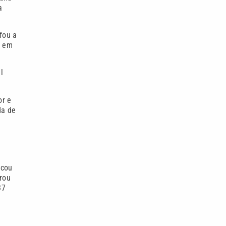
a
fou a
r em
l
or e
da de
acou
rrou
37