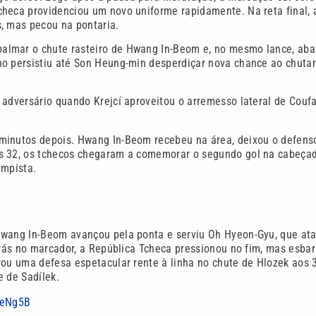
checa providenciou um novo uniforme rapidamente. Na reta final, 
, mas pecou na pontaria.
almar o chute rasteiro de Hwang In-Beom e, no mesmo lance, aba
no persistiu até Son Heung-min desperdiçar nova chance ao chuta
 adversário quando Krejcí aproveitou o arremesso lateral de Coufa
minutos depois. Hwang In-Beom recebeu na área, deixou o defens
os 32, os tchecos chegaram a comemorar o segundo gol na cabeça
ampista.
 Hwang In-Beom avançou pela ponta e serviu Oh Hyeon-Gyu, que at
trás no marcador, a República Tcheca pressionou no fim, mas esba
rou uma defesa espetacular rente à linha no chute de Hlozek aos 
e de Sadílek.
2DeNg5B