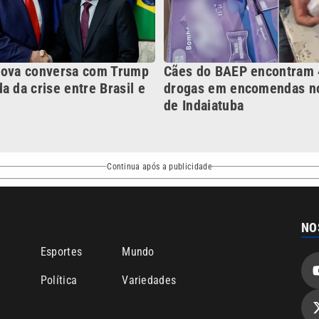
nova conversa com Trump
Cães do BAEP encontram 
a da crise entre Brasil e
drogas em encomendas no
de Indaiatuba
Continua após a publicidade
NO
o
Esportes
Mundo
Política
Variedades