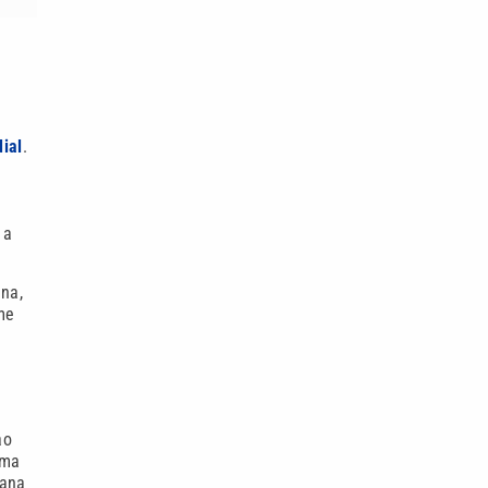
ial
.
 a
ana,
me
ao
sma
eana