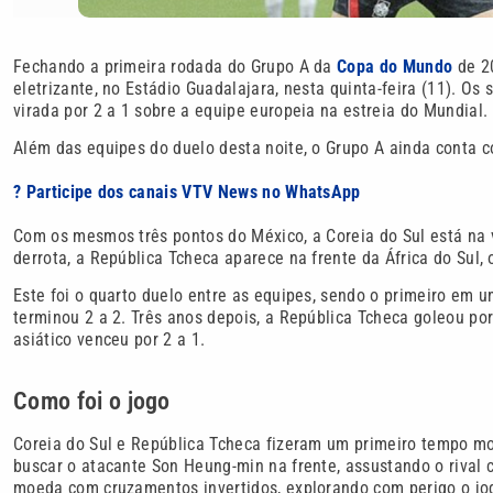
Fechando a primeira rodada do Grupo A da
Copa do Mundo
de 20
eletrizante, no Estádio Guadalajara, nesta quinta-feira (11). Os
virada por 2 a 1 sobre a equipe europeia na estreia do Mundial.
Além das equipes do duelo desta noite, o Grupo A ainda conta c
? Participe dos canais VTV News no WhatsApp
Com os mesmos três pontos do México, a Coreia do Sul está na v
derrota, a República Tcheca aparece na frente da África do Sul, 
Este foi o quarto duelo entre as equipes, sendo o primeiro em u
terminou 2 a 2. Três anos depois, a República Tcheca goleou por
asiático venceu por 2 a 1.
Como foi o jogo
Coreia do Sul e República Tcheca fizeram um primeiro tempo m
buscar o atacante Son Heung-min na frente, assustando o rival
moeda com cruzamentos invertidos, explorando com perigo o jog