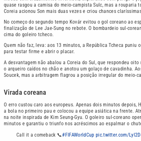
quase rasgou a camisa do meio-campista Sulc, mas a rouparia t
Coreia acionou Son mais duas vezes e criou chances claríssimas
No começo do segundo tempo Kovár evitou o gol coreano ao esp
finalização de Lee Jae-Sung no rebote. O bombardeio sul-corea
cima do goleiro tcheco.
Quem não faz, leva: aos 13 minutos, a República Tcheca puniu o
para testar firme e abrir o placar.
A desvantagem não abalou a Coreia do Sul, que respondeu oito 
o arqueiro caídos no chão e anotou um golaço de cavadinha. A
Soucek, mas a arbitragem flagrou a posição irregular do meio-c
Virada coreana
O erro custou caro aos europeus. Apenas dois minutos depois,
a bola no primeiro pau e colocou a equipe asiática na frente. A
na noite inspirada de Kim Seung-Gyu. O goleiro sul-coreano ope
minutos e garantiu o triunfo nos acréscimos ao espalmar o chut
Call it a comeback 📞
#FIFAWorldCup
pic.twitter.com/Lyl