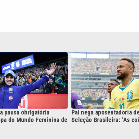
a pausa obrigatória
Pai nega aposentadoria d
opa do Mundo Feminina de
Seleção Brasileira: ‘As c
Continua após a publicidade
NO
o
Esportes
Mundo
Política
Variedades