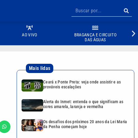
AO VIVO
BRAGANÇA E CIRCUITO
DAS ÁGUAS
Mais lidas
Ceará x Ponte Preta: veja onde assistir e as
prováveis escalações
Alerta do Inmet: entenda o que significam as
cores amarela, laranja e vermelha
Os desafios dos próximos 20 anos da Lei Maria
da Penha começam hoje