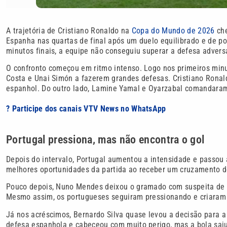
A trajetória de Cristiano Ronaldo na
Copa do Mundo de 2026
che
Espanha nas quartas de final após um duelo equilibrado e de p
minutos finais, a equipe não conseguiu superar a defesa adversá
O confronto começou em ritmo intenso. Logo nos primeiros min
Costa e Unai Simón a fazerem grandes defesas. Cristiano Ronald
espanhol. Do outro lado, Lamine Yamal e Oyarzabal comandaram 
? Participe dos canais VTV News no WhatsApp
Portugal pressiona, mas não encontra o gol
Depois do intervalo, Portugal aumentou a intensidade e passou
melhores oportunidades da partida ao receber um cruzamento den
Pouco depois, Nuno Mendes deixou o gramado com suspeita de l
Mesmo assim, os portugueses seguiram pressionando e criaram
Já nos acréscimos, Bernardo Silva quase levou a decisão para a
defesa espanhola e cabeceou com muito perigo, mas a bola saiu