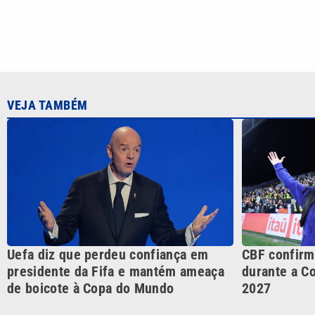
Uefa diz que perdeu confiança em
CBF confirm
presidente da Fifa e mantém ameaça
durante a C
de boicote à Copa do Mundo
2027
CATEGORIAS
Cotidian
VTV é afiliada do SBT na
Polícia
Região Metropolitana de
Campinas e Baixada
Santista.