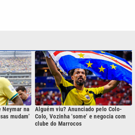
e Neymar na
Alguém viu? Anunciado pelo Colo-
oisas mudam’
Colo, Vozinha ‘some’ e negocia com
clube do Marrocos
S SIGA NAS REDES