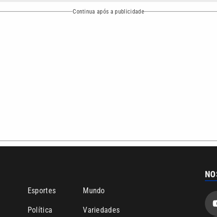
bertura que a VTV SBT acompanha:
Entre em contato com a VTV News
ão PRM Ltda – CNPJ: 01.773.119.0001-60
Política de privacidade