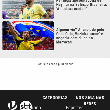
CATEGORIAS
NOS SIGA NAS
REDES
Cotidiano
Esportes
Mundo
Polícia
VTV é afiliada do
SBT na Região
Metropolitana de
Política
Variedades
Campinas e
Baixada Santista.
Sobre nós
Anuncie agora com a emissora VTV SBT
Área de cobertura que a VTV SBT acompanha:
Entre em contato com a VTV News