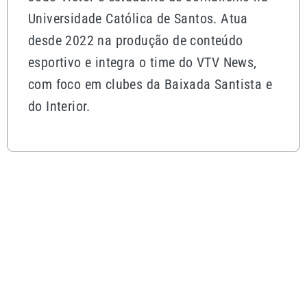
Universidade Católica de Santos. Atua
desde 2022 na produção de conteúdo
esportivo e integra o time do VTV News,
com foco em clubes da Baixada Santista e
do Interior.
Mais lidas
Menos sol no inverno causa deficiência de
vitamina D? Entenda os riscos
Dívidas de ISSQN em Campinas podem ser
renegociadas até 30 de setembro