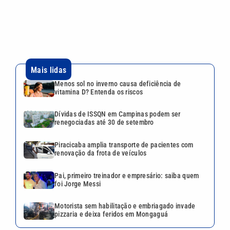
Piracicaba amplia transporte de pacientes com
renovação da frota de veículos
Pai, primeiro treinador e empresário: saiba quem
foi Jorge Messi
Motorista sem habilitação e embriagado invade
pizzaria e deixa feridos em Mongaguá
VEJA TAMBÉM
Uefa diz que perdeu confiança
em presidente da Fifa e
mantém ameaça de boicote à
Copa do Mundo