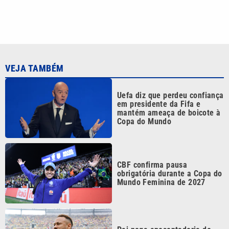
CBF confirma pausa
obrigatória durante a Copa do
Mundo Feminina de 2027
Pai nega aposentadoria de
Neymar na Seleção Brasileira:
‘As coisas mudam’
Alguém viu? Anunciado pelo
Colo-Colo, Vozinha ‘some’ e
negocia com clube do
Marrocos
Continua após a publicidade