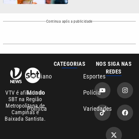
Continua após a publicidade
CATEGORIAS
NOS SIGA NAS
REDES
Cotidiano
Esportes
Mundo
Polícia
VTV é afiliada do
SBT na Região
Metropolitana de
Política
Variedades
Campinas e
Baixada Santista.
Sobre nós
Anuncie agora com a emissora VTV SBT