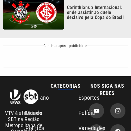
decisivo pela Copa do Brasil
Continua após a publicidade
CATEGORIAS
NOS SIGA NAS
REDES
Cotidiano
Esportes
Mundo
Polícia
VTV é afiliada do
SBT na Região
Metropolitana de
Política
Variedades
Campinas e
Baixada Santista.