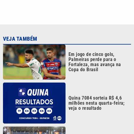
VEJA TAMBÉM
Em jogo de cinco gols,
Palmeiras perde para o
Fortaleza, mas avança na
Copa do Brasil
Quina 7084 sorteia R$ 4,6
milhões nesta quarta-feira;
veja o resultado
Greve da CPTM chega ao fim
com promessa de projeto que