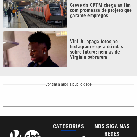
garante empregos
Vini Jr. apaga fotos no
Instagram e gera dúvidas
sobre futuro; nem as de
Virgínia sobraram
Continua após a publicidade
CATEGORIAS
NOS SIGA NAS
REDES
Cotidiano
Esportes
Mundo
Polícia
VTV é afiliada do
SBT na Região
Metropolitana de