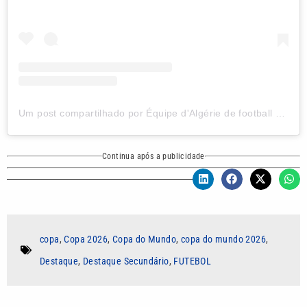
Um post compartilhado por Équipe d'Algérie de football (@lesverts.faf)
Continua após a publicidade
copa
,
Copa 2026
,
Copa do Mundo
,
copa do mundo 2026
,
Destaque
,
Destaque Secundário
,
FUTEBOL