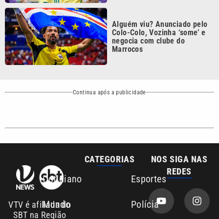
Alguém viu? Anunciado pelo
Colo-Colo, Vozinha ‘some’ e
negocia com clube do
Marrocos
Continua após a publicidade
CATEGORIAS
NOS SIGA NAS
REDES
Cotidiano
Esportes
Mundo
Polícia
VTV é afiliada do
SBT na Região
Metropolitana de
Política
Variedades
Campinas e