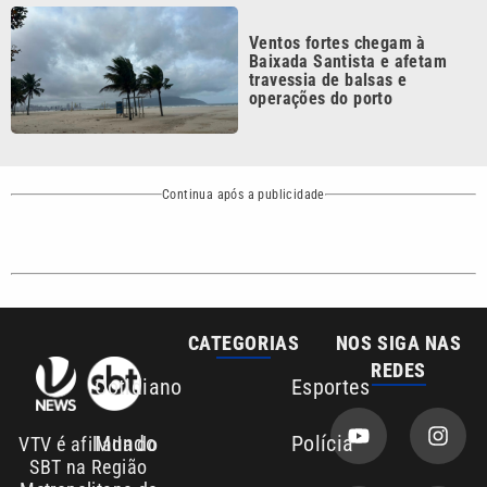
Baixada Santista e afetam
travessia de balsas e
operações do porto
Continua após a publicidade
CATEGORIAS
NOS SIGA NAS
REDES
Cotidiano
Esportes
Mundo
Polícia
VTV é afiliada do
SBT na Região
Metropolitana de
Política
Variedades
Campinas e
Baixada Santista.