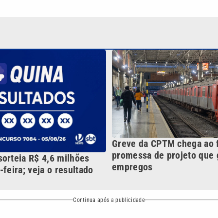
Greve da CPTM chega ao 
promessa de projeto que 
sorteia R$ 4,6 milhões
empregos
-feira; veja o resultado
Continua após a publicidade
NO
o
Esportes
Mundo
Política
Variedades
ea de cobertura que a VTV SBT acompanha:
Entre em contat