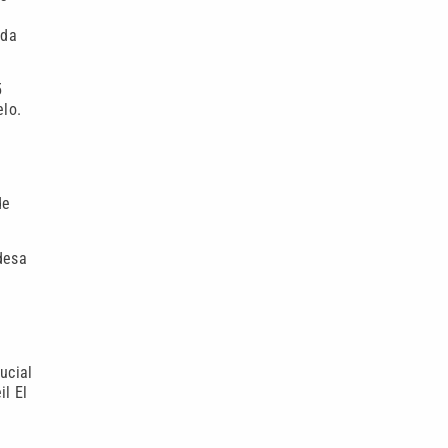
nda
5
elo.
de
desa
ucial
il El
a