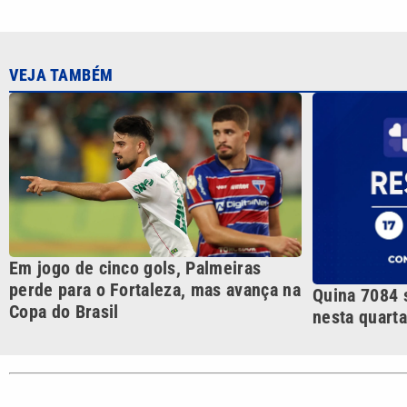
Em jogo de cinco gols, Palmeiras
perde para o Fortaleza, mas avança na
Quina 7084 
Copa do Brasil
nesta quarta
CATEGORIAS
Cotidian
VTV é afiliada do SBT na
Polícia
Região Metropolitana de
Campinas e Baixada
Santista.
Sobre nós
Anuncie agora com a emissora VTV SBT
Ár