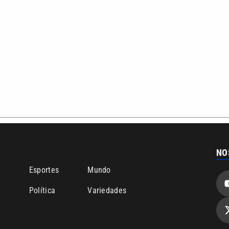
Comunicação PRM Ltda – CNPJ: 01.773.119.0001-60
Política de priv