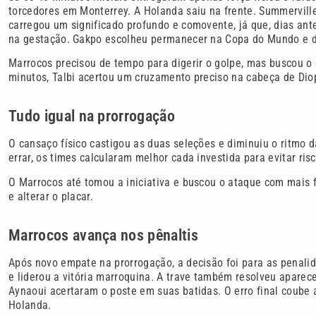
torcedores em Monterrey. A Holanda saiu na frente. Summerville
carregou um significado profundo e comovente, já que, dias an
na gestação. Gakpo escolheu permanecer na Copa do Mundo e 
Marrocos precisou de tempo para digerir o golpe, mas buscou o
minutos, Talbi acertou um cruzamento preciso na cabeça de Diop
Tudo igual na prorrogação
O cansaço físico castigou as duas seleções e diminuiu o rit
errar, os times calcularam melhor cada investida para evitar ris
O Marrocos até tomou a iniciativa e buscou o ataque com mais 
e alterar o placar.
Marrocos avança nos pênaltis
Após novo empate na prorrogação, a decisão foi para as penali
e liderou a vitória marroquina. A trave também resolveu aparece
Aynaoui acertaram o poste em suas batidas. O erro final coube 
Holanda.