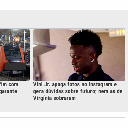
fim com
Vini Jr. apaga fotos no Instagram e
garante
gera dúvidas sobre futuro; nem as de
Virgínia sobraram
S SIGA NAS REDES
o com a VTV News