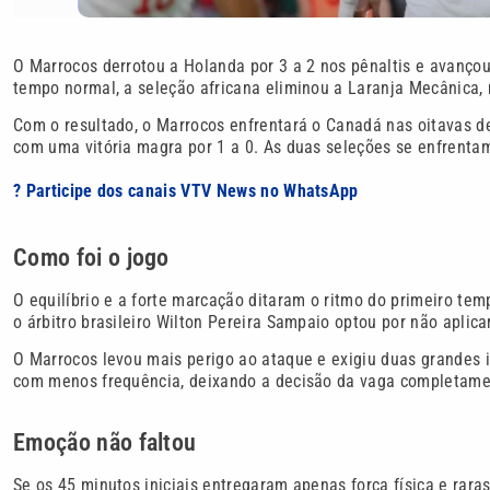
O Marrocos derrotou a Holanda por 3 a 2 nos pênaltis e avançou
tempo normal, a seleção africana eliminou a Laranja Mecânica, 
Com o resultado, o Marrocos enfrentará o Canadá nas oitavas d
com uma vitória magra por 1 a 0. As duas seleções se enfrenta
? Participe dos canais VTV News no WhatsApp
Como foi o jogo
O equilíbrio e a forte marcação ditaram o ritmo do primeiro tem
o árbitro brasileiro Wilton Pereira Sampaio optou por não aplica
O Marrocos levou mais perigo ao ataque e exigiu duas grandes 
com menos frequência, deixando a decisão da vaga completame
Emoção não faltou
Se os 45 minutos iniciais entregaram apenas força física e rar