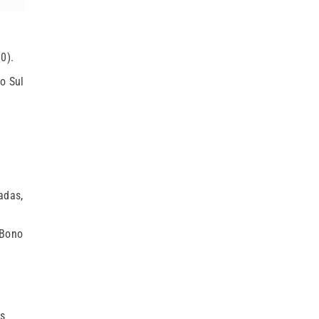
o
0).
o Sul
adas,
 Bono
os