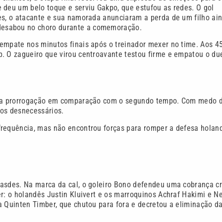
 deu um belo toque e serviu Gakpo, que estufou as redes. O gol
tes, o atacante e sua namorada anunciaram a perda de um filho ai
desabou no choro durante a comemoração.
 empate nos minutos finais após o treinador mexer no time. Aos 4
. O zagueiro que virou centroavante testou firme e empatou o du
mo da prorrogação em comparação com o segundo tempo. Com medo 
cos desnecessários.
frequência, mas não encontrou forças para romper a defesa holan
dasdes. Na marca da cal, o goleiro Bono defendeu uma cobrança cr
r: o holandês Justin Kluivert e os marroquinos Achraf Hakimi e Ne
a Quinten Timber, que chutou para fora e decretou a eliminação d