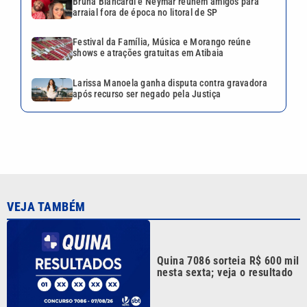
VEJA TAMBÉM
Quina 7086 sorteia R$ 600 mil
nesta sexta; veja o resultado
Tenista Bia Haddad anuncia
pausa na carreira; entenda os
motivos
Bruna Biancardi e Neymar
reúnem amigos para arraial
fora de época no litoral de SP