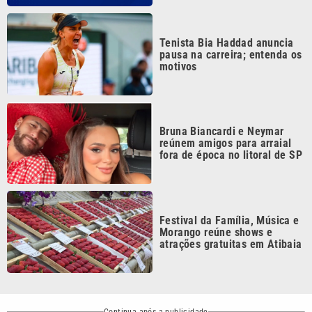
Festival da Família, Música e
Morango reúne shows e
atrações gratuitas em Atibaia
Continua após a publicidade
CATEGORIAS
NOS SIGA NAS
REDES
Cotidiano
Esportes
Mundo
Polícia
VTV é afiliada do
SBT na Região
Metropolitana de
Política
Variedades
Campinas e
Baixada Santista.