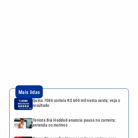
Mais lidas
Quina 7086 sorteia R$ 600 mil nesta sexta; veja o
resultado
Tenista Bia Haddad anuncia pausa na carreira;
entenda os motivos
Bruna Biancardi e Neymar reúnem amigos para
arraial fora de época no litoral de SP
Festival da Família, Música e Morango reúne
shows e atrações gratuitas em Atibaia
Larissa Manoela ganha disputa contra gravadora
após recurso ser negado pela Justiça