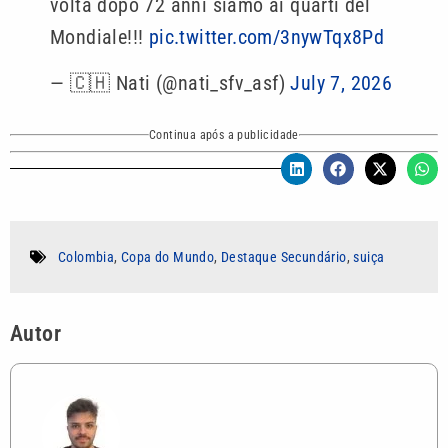
volta dopo 72 anni siamo ai quarti del
Mondiale!!!
pic.twitter.com/3nywTqx8Pd
— 🇨🇭 Nati (@nati_sfv_asf)
July 7, 2026
Continua após a publicidade
Colombia
,
Copa do Mundo
,
Destaque Secundário
,
suiça
Autor