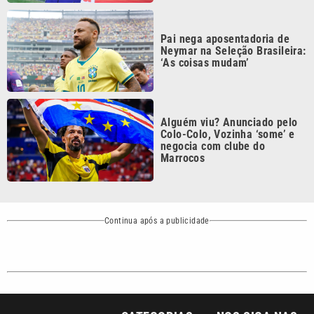
Pai nega aposentadoria de
Neymar na Seleção Brasileira:
‘As coisas mudam’
Alguém viu? Anunciado pelo
Colo-Colo, Vozinha ‘some’ e
negocia com clube do
Marrocos
Continua após a publicidade
CATEGORIAS
NOS SIGA NAS
REDES
Cotidiano
Esportes
Mundo
Polícia
VTV é afiliada do