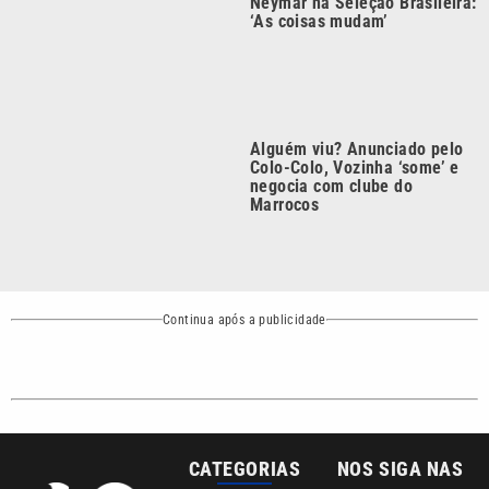
Alguém viu? Anunciado pelo
Colo-Colo, Vozinha ‘some’ e
negocia com clube do
Marrocos
Continua após a publicidade
CATEGORIAS
NOS SIGA NAS
REDES
Cotidiano
Esportes
Mundo
Polícia
VTV é afiliada do
SBT na Região