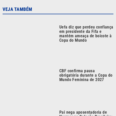
Uefa diz que perdeu confiança
em presidente da Fifa e
mantém ameaça de boicote à
Copa do Mundo
CBF confirma pausa
obrigatória durante a Copa do
Mundo Feminina de 2027
Pai nega aposentadoria de
Neymar na Seleção Brasileira:
‘As coisas mudam’