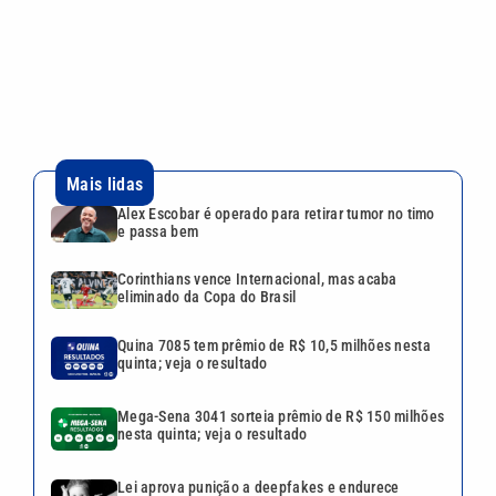
Corinthians vence Internacional, mas acaba
eliminado da Copa do Brasil
Quina 7085 tem prêmio de R$ 10,5 milhões nesta
quinta; veja o resultado
Mega-Sena 3041 sorteia prêmio de R$ 150 milhões
nesta quinta; veja o resultado
Lei aprova punição a deepfakes e endurece
combate à violência sexual infantil na internet
VEJA TAMBÉM
Bienal do Livro terá maior
edição da história e ingresso
com cashback total