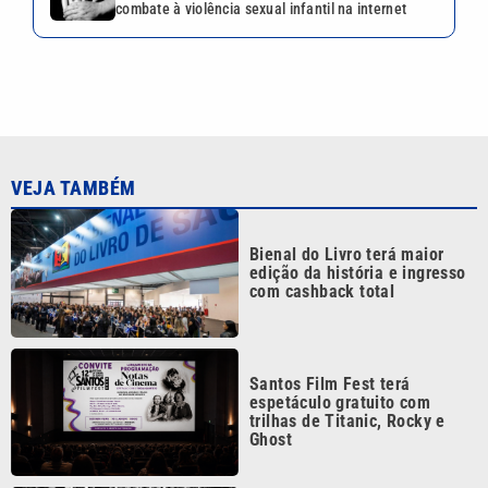
Santos Film Fest terá
espetáculo gratuito com
trilhas de Titanic, Rocky e
Ghost
Semana da Capoeira de
Campinas 2026 terá
programação gratuita
CCXP26: saiba como garantir
ingressos para o maior
festival de cultura pop do
Brasil