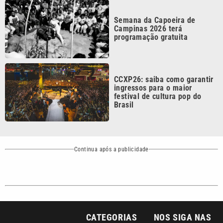
Continua após a publicidade
CATEGORIAS
NOS SIGA NAS
REDES
Cotidiano
Esportes
Mundo
Polícia
VTV é afiliada do
SBT na Região
Metropolitana de
Política
Variedades
Campinas e
Baixada Santista.
Sobre nós
Anuncie agora com a emissora VTV SBT
Área de cobertura que a VTV SBT acompanha: