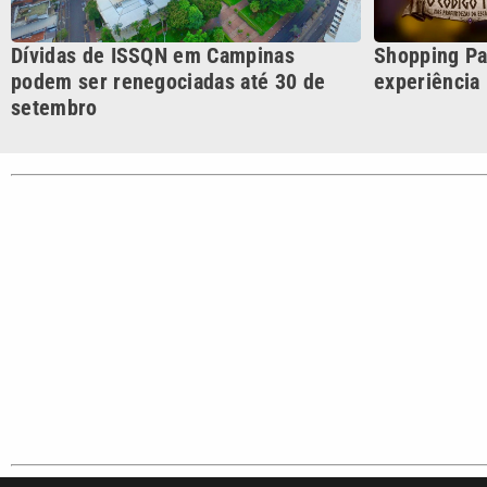
Cotidian
VTV é afiliada do SBT na
Polícia
Região Metropolitana de
Campinas e Baixada
Santista.
Sobre nós
Anuncie agora com a emissora VTV SBT
Área de co
Copyright © 2026. Todos os direitos reservados | Empresa de Comunicaç