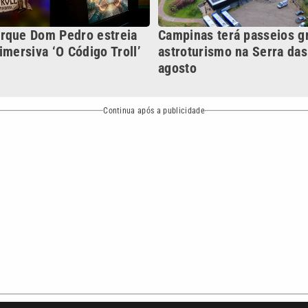
o
Esportes
Mundo
Política
Variedades
bertura que a VTV SBT acompanha:
Entre em contato com a VTV News
ão PRM Ltda – CNPJ: 01.773.119.0001-60
Política de privacidade