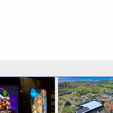
rque Dom Pedro estreia
Campinas terá passeios gr
imersiva ‘O Código Troll’
astroturismo na Serra da
agosto
Continua após a publicidade
NO