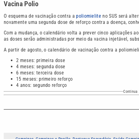
Vacina Polio
O esquema de vacinação contra a
poliomielite
no SUS será alter
novamente uma segunda dose de reforço contra a doença, conhec
Com a mudança, o calendário volta a prever cinco aplicações ao 
as doses serão administradas por meio da vacina injetável, subs
A partir de agosto, o calendário de vacinação contra a poliomie
2 meses: primeira dose
4 meses: segunda dose
6 meses: terceira dose
15 meses: primeiro reforço
4 anos: segundo reforço
Continua 
Campinas
,
Campinas e Região
,
Destaque Secundário
,
Saúde Campi