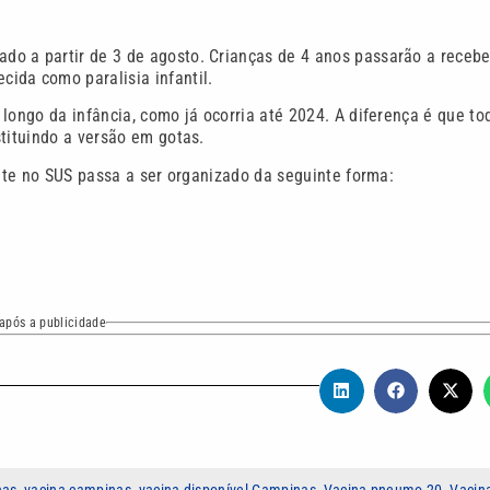
ado a partir de 3 de agosto. Crianças de 4 anos passarão a recebe
ida como paralisia infantil.
longo da infância, como já ocorria até 2024. A diferença é que to
tituindo a versão em gotas.
lite no SUS passa a ser organizado da seguinte forma:
após a publicidade
nas
,
vacina campinas
,
vacina disponível Campinas
,
Vacina pneumo 20
,
Vacin