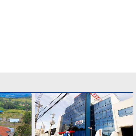
atuitos de
Rocha Auto Peças celebra aniversário
s Cabras em
de 34 anos com campanha válida até
agosto
S SIGA NAS REDES