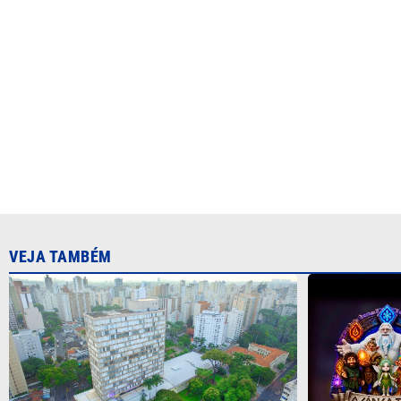
VEJA TAMBÉM
Dívidas de ISSQN em Campinas
Shopping Pa
podem ser renegociadas até 30 de
experiência 
setembro
CATEGORIAS