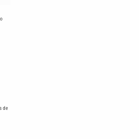
 o
s de