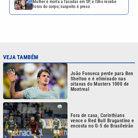
Fora de casa, Corinthians
vence o Red Bull Bragantino e
encosta no G-5 do Brasileirão
Sem Neymar, Santos perde
para o Athletico e entra na
zona de rebaixamento do
Brasileirão
Ex-marido de Maria da Penha
é preso após dar entrevista
sobre tentativa de feminicídio