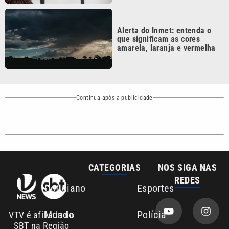
Alerta do Inmet: entenda o
que significam as cores
amarela, laranja e vermelha
Continua após a publicidade
CATEGORIAS
NOS SIGA NAS
REDES
Cotidiano
Esportes
Mundo
Polícia
VTV é afiliada do
SBT na Região
Metropolitana de
Política
Variedades
Campinas e
Baixada Santista.