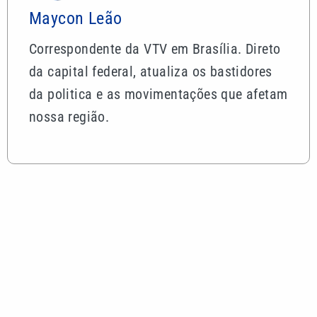
Maycon Leão
Correspondente da VTV em Brasília. Direto
da capital federal, atualiza os bastidores
da politica e as movimentações que afetam
nossa região.
Mais lidas
Inspetor de escola municipal é suspeito de
estuprar duas crianças de 5 anos em Itanhaém
Agosto Lilás: Bragança promove ações contra a
violência à mulher nesta sexta (7)