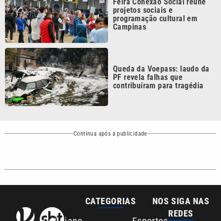
CATEGORIAS
NOS SIGA NAS
REDES
Cotidiano
Esportes
Mundo
Polícia
VTV é afiliada do
SBT na Região
Metropolitana de
Política
Variedades
Campinas e
Baixada Santista.
Sobre nós
Anuncie agora com a emissora VTV SBT
Área de cobertura que a VTV SBT acompanha:
Entre em contato com a VTV News