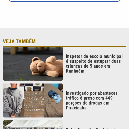
Investigado por abastecer
tráfico é preso com 449
porções de drogas em
Piracicaba
Feira Conexão Social reúne
projetos sociais e
programação cultural em
Campinas
Queda da Voepass: laudo da
PF revela falhas que
contribuíram para tragédia
Continua após a publicidade