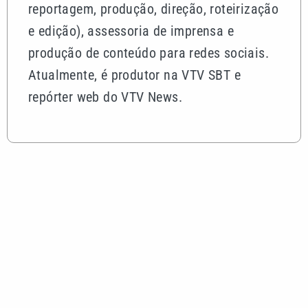
reportagem, produção, direção, roteirização
e edição), assessoria de imprensa e
produção de conteúdo para redes sociais.
Atualmente, é produtor na VTV SBT e
repórter web do VTV News.
Mais lidas
Ciclone bomba coloca Defesa Civil de Campinas
em estado de atenção nesta quinta (6)
Motociclista é preso com mais de 5 kg de maconha
após fugir da abordagem em Bragança Paulista