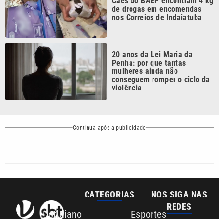
CATEGORIAS
NOS SIGA NAS
REDES
Cotidiano
Esportes
Mundo
Polícia
VTV é afiliada do
SBT na Região
Metropolitana de
Política
Variedades
Campinas e
Baixada Santista.
Sobre nós
Anuncie agora com a emissora VTV SBT