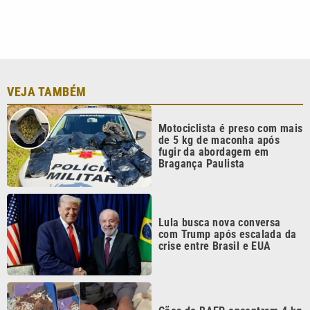
Lula busca nova conversa
com Trump após escalada da
crise entre Brasil e EUA
Cães do BAEP encontram 4 kg
de drogas em encomendas
nos Correios de Indaiatuba
20 anos da Lei Maria da
Penha: por que tantas
mulheres ainda não
conseguem romper o ciclo da
violência
Continua após a publicidade