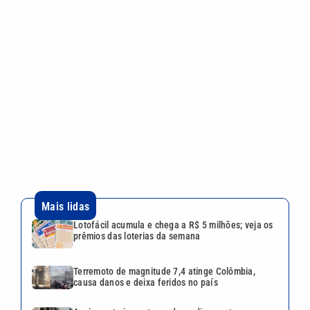
Mais lidas
Lotofácil acumula e chega a R$ 5 milhões; veja os
prêmios das loterias da semana
Terremoto de magnitude 7,4 atinge Colômbia,
causa danos e deixa feridos no país
Anvisa autoriza entrega de medicamentos por
aplicativos; entenda
São Paulo desmobiliza Gabinete de Crise após
passagem de frente fria no Estado
Horóscopo! Semana promete reviravoltas, fortes
emoções e novos começos