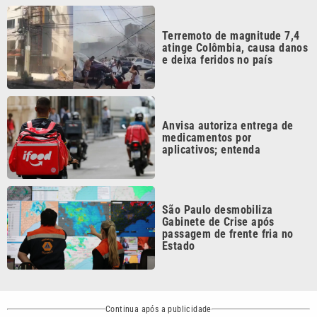
Gabinete de Crise após
passagem de frente fria no
Estado
Continua após a publicidade
CATEGORIAS
NOS SIGA NAS
REDES
Cotidiano
Esportes
Mundo
Polícia
VTV é afiliada do
SBT na Região
Metropolitana de
Política
Variedades
Campinas e
Baixada Santista.