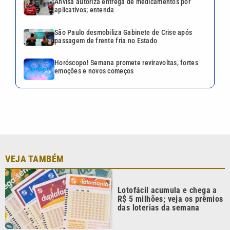
VEJA TAMBÉM
Lotofácil acumula e chega a
R$ 5 milhões; veja os prêmios
das loterias da semana
Terremoto de magnitude 7,4
atinge Colômbia, causa danos
e deixa feridos no país
Anvisa autoriza entrega de
medicamentos por
aplicativos; entenda
São Paulo desmobiliza