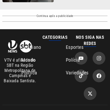
Continua após a publicidade
CATEGORIAS
NOS SIGA NAS
REDES
Cotidiano
Esportes
Mundo
Polícia
VTV é afiliada do
SBT na Região
Metropolitana de
Política
Variedades
Campinas e
Baixada Santista.