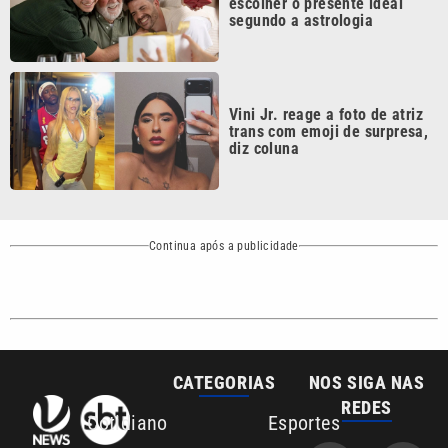
Vini Jr. reage a foto de atriz
trans com emoji de surpresa,
diz coluna
Continua após a publicidade
CATEGORIAS
NOS SIGA NAS
REDES
Cotidiano
Esportes
Mundo
Polícia
VTV é afiliada do
SBT na Região
Metropolitana de
Política
Variedades
Campinas e