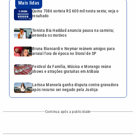
Larissa Manoela ganha disputa contra gravadora
após recurso ser negado pela Justiça
Continua após a publicidade
CATEGORIAS
NOS SIGA NAS
REDES
Cotidiano
Esportes
Mundo
Polícia
VTV é afiliada do
SBT na Região
Metropolitana de
Política
Variedades
Campinas e
Baixada Santista.