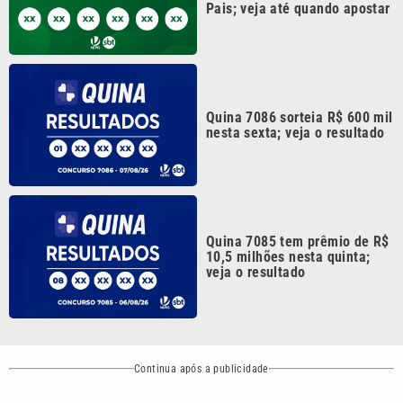
veja o resultado
Continua após a publicidade
CATEGORIAS
NOS SIGA NAS
REDES
Cotidiano
Esportes
Mundo
Polícia
VTV é afiliada do
SBT na Região
Metropolitana de
Política
Variedades
Campinas e
Baixada Santista.