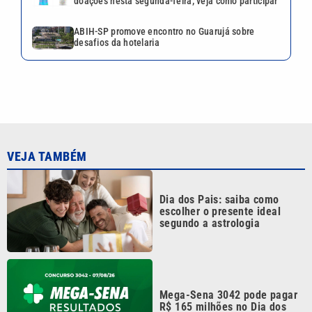
escolher o presente ideal
segundo a astrologia
Mega-Sena 3042 pode pagar
R$ 165 milhões no Dia dos
Pais; veja até quando apostar
Quina 7086 sorteia R$ 600 mil
nesta sexta; veja o resultado
Quina 7085 tem prêmio de R$
10,5 milhões nesta quinta;