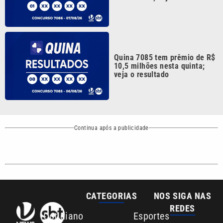
Quina 7085 tem prêmio de R$
10,5 milhões nesta quinta;
veja o resultado
Continua após a publicidade
CATEGORIAS
NOS SIGA NAS
REDES
Cotidiano
Esportes
Mundo
Polícia
VTV é afiliada do