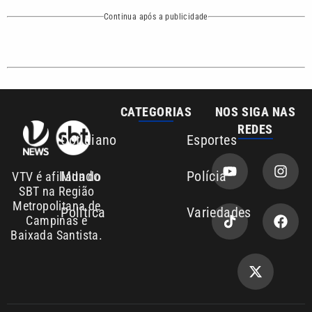
CATEGORIAS
NOS SIGA NAS
REDES
Cotidiano
Esportes
Mundo
Polícia
VTV é afiliada do
SBT na Região
Metropolitana de
Política
Variedades
Campinas e
Baixada Santista.
Sobre nós
Anuncie agora com a emissora VTV SBT
Área de cobertura que a VTV SBT acompanha:
Entre em contato com a VTV News