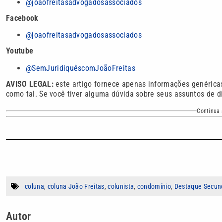
@joaofreitasadvogadosassociados
Facebook
@joaofreitasadvogadosassociados
Youtube
@SemJuridiquêscomJoãoFreitas
AVISO LEGAL:
este artigo fornece apenas informações genéricas
como tal. Se você tiver alguma dúvida sobre seus assuntos de d
Continua 
coluna
,
coluna João Freitas
,
colunista
,
condomínio
,
Destaque Secun
Autor