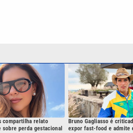
 compartilha relato
Bruno Gagliasso é critica
 sobre perda gestacional
expor fast-food e admite e
imaturo’
Continua após a publicidade
NO
o
Esportes
Mundo
Política
Variedades