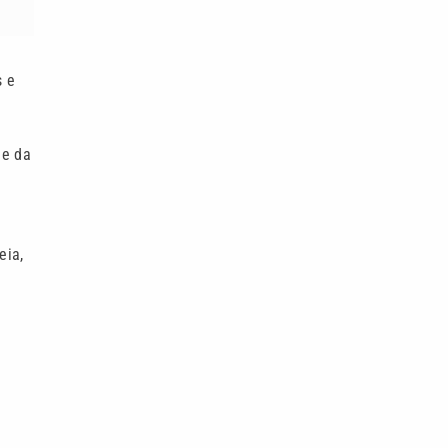
s e
de da
eia,