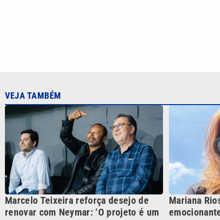
Marcelo Teixeira reforça desejo de
Mariana Rios
renovar com Neymar: ‘O projeto é um
emocionante
sucesso’
CATEGORIAS
Cotidian
VTV é afiliada do SBT na
Polícia
Região Metropolitana de