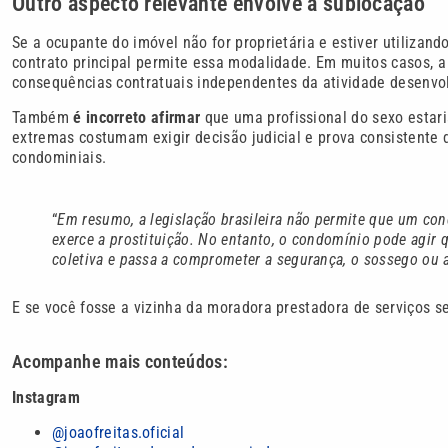
Outro aspecto relevante envolve a sublocação
Se a ocupante do imóvel não for proprietária e estiver utiliza
contrato principal permite essa modalidade. Em muitos casos, a
consequências contratuais independentes da atividade desenvol
Também
é incorreto afirmar
que uma profissional do sexo estar
extremas costumam exigir decisão judicial e prova consistente
condominiais.
“
Em resumo, a legislação brasileira não permite que um co
exerce a prostituição. No entanto, o condomínio pode agir q
coletiva e passa a comprometer a segurança, o sossego ou 
E se você fosse a vizinha da moradora prestadora de serviços s
Acompanhe mais conteúdos:
Instagram
@joaofreitas.oficial