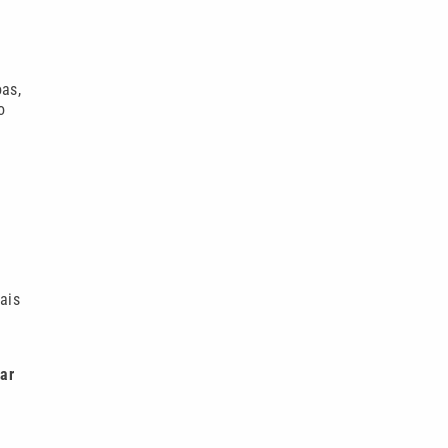
as,
 o
ais
car