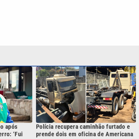
do após
Polícia recupera caminhão furtado e
rro: ‘Fui
prende dois em oficina de Americana
S SIGA NAS REDES