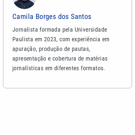
Mais lidas
Pai, primeiro treinador e empresário: saiba quem
foi Jorge Messi
Motorista sem habilitação e embriagado invade
pizzaria e deixa feridos em Mongaguá
Dia dos Pais: saiba como escolher o presente ideal
segundo a astrologia
Desafio Teleton revela kit completo e abre
doações nesta segunda-feira; veja como participar
ABIH-SP promove encontro no Guarujá sobre
desafios da hotelaria