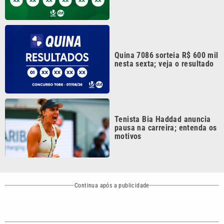
VTV é afiliada do
SBT na Região
Metropolitana de
Política
Variedades
Campinas e
Baixada Santista.
Sobre nós
Anuncie agora com a emissora VTV SBT
Área de cobertura que a VTV SBT acompanha:
Entre em contato com a VTV News
Copyright © 2026. Todos os direitos
Política de privacidade
reservados | Empresa de Comunicação PRM
Ltda – CNPJ: 01.773.119.0001-60