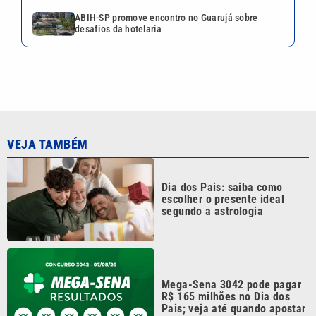
Quina 7086 sorteia R$ 600 mil
nesta sexta; veja o resultado
Tenista Bia Haddad anuncia
pausa na carreira; entenda os
motivos
Continua após a publicidade
CATEGORIAS
NOS SIGA NAS
REDES
Cotidiano
Esportes
Mundo
Polícia